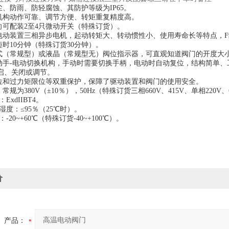
尘、防雨、防轻腐蚀、其防护等级为IP65。
制机构动作可靠、调节方便、转矩重复精度高。
关向可配装2至4只微动开关（特殊订货）。
门电动装置三相异步电机，起动转矩大、转动惯性小、使用寿命长等特点，
短时10分钟（特殊订货30分钟）。
械式（常规型）或液晶（常规型无）阀位指示器，可直观知道阀门的开度大
自动手-电动切换机构，手动时需要切换手柄，电动时自动复位，结构简单
启、关闭或调节。
限位和过力矩限位等双重保护，保障了驱动装置和阀门的使用安全。
常规为380V（±10％），50Hz（特殊订货三相660V、415V、单相220V、
ExdIIBT4。
对湿度：≤95％（25℃时）。
：-20~+60℃（特殊订货-40~+100℃）。
价
产品：