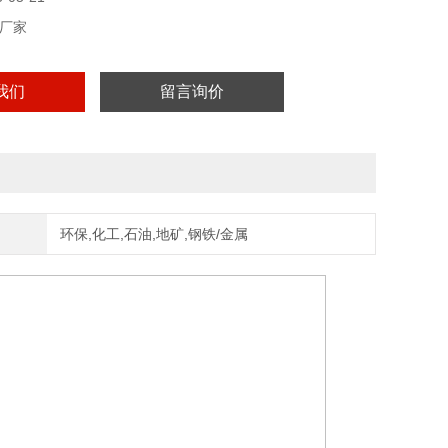
厂家
我们
留言询价
环保,化工,石油,地矿,钢铁/金属