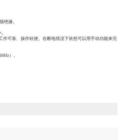
F级绝缘。
小。
、工作可靠、操作轻便。在断电情况下依然可以用手动功能来完
60Hz）。