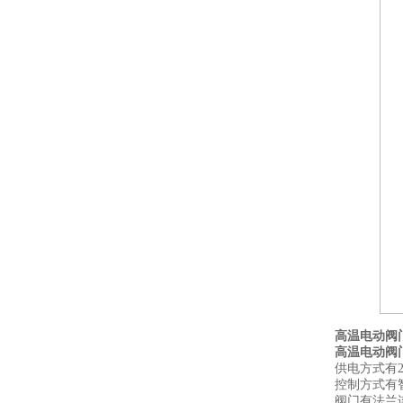
高温电动阀
高温电动阀
供电方式有2
控制方式有
阀门有法兰