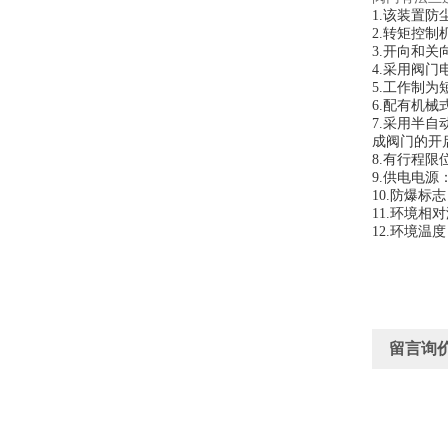
1.该装置防
2.转矩控
3.开向和
4.采用阀
5.工作制为
6.配有机
7.采用半
成阀门的开
8.有行程
9.供电电源：
10.防爆标志：
11.环境相
12.环境温度
留言询