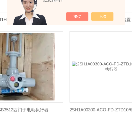
助您的吗？
41H-16C DN50电动闸阀
DZW45阀门电动装置
2SB3512西门子电动执行器