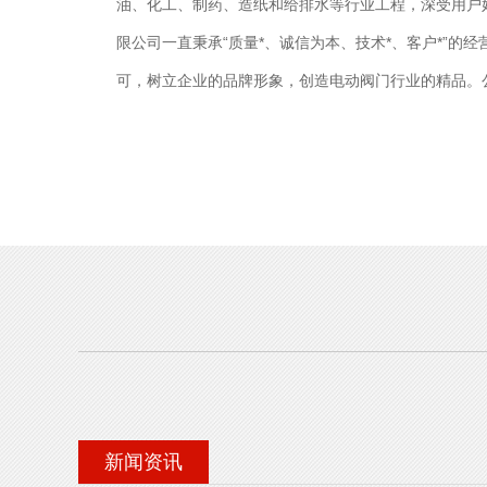
油、化工、制药、造纸和给排水等行业工程，深受用户
限公司一直秉承“质量*、诚信为本、技术*、客户*”的
可，树立企业的品牌形象，创造电动阀门行业的精品。
全国三十多个省、市、自治区。公司以*的用户服务体系
承诺。公司产品实行三包，售后服务优良，产品终身保
期待和您的携手合作，谋求共同发展，进一步推动国内
求的目标。超能电动阀门有限公司正以优良的产品质量、
新闻资讯