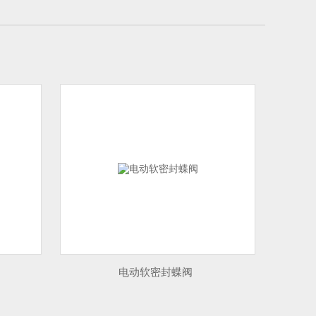
电动软密封蝶阀
闸门启闭机