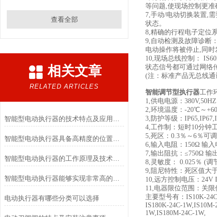
等问题,使现场控制更准
7,手动/电动切换装置
查看全部
状态。
8,精确的行程电子定位
9,自动检测及故障诊断：
电动操作将被停止,同
10,现场总线控制： IS
相关文章
状态信号都可通过网络
(注：标准产品无总线通
RELATED ARTICLES
智能调节型执行器
工作
1,供电电源：380V,50H
2,环境温度：-20℃～+6
智能型电动执行器的技术特点及应用场景
3,防护等级：IP65,IP6
4,工作制：短时10分钟
5,死区：0.3％～6％可调
智能型电动执行器具备高精度的位置控制能力
6,输入电阻：150Ω 输入电
7,输出阻抗：≤750Ω 输出
智能型电动执行器的工作原理及技术特点
8,灵敏度： 0.025％ (调
9,阻尼特性：死区值大于
智能型电动执行器能够实现非常高的调节精度
10,远方控制电压：24V 
11,电器限位范围：关限位0
主要型号有：IS10K-24C-1W, 
电动执行器有哪些分类可以选择
IS180K-24C-1W,IS10M-
1W,IS180M-24C-1W,