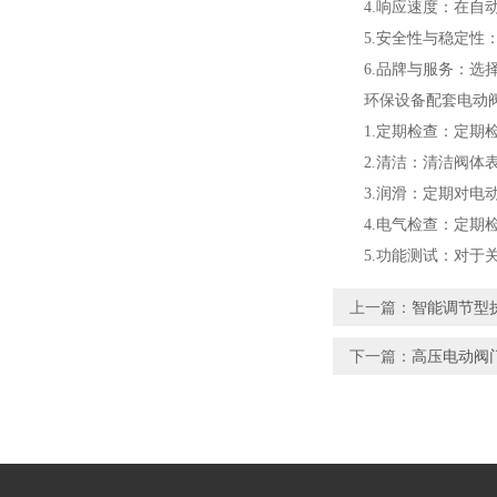
4.响应速度：在自动
5.安全性与稳定性：
6.品牌与服务：选择
环保设备配套电动阀
1.定期检查：定期检
2.清洁：清洁阀体表
3.润滑：定期对电动
4.电气检查：定期检
5.功能测试：对于关
上一篇：
智能调节型
下一篇：
高压电动阀